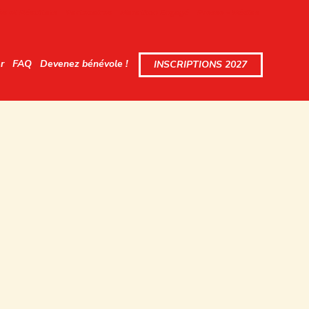
s et Résultats
Partenaires
Marathon Engagé
Presse - Médias
r
FAQ
Devenez bénévole !
INSCRIPTIONS 2027