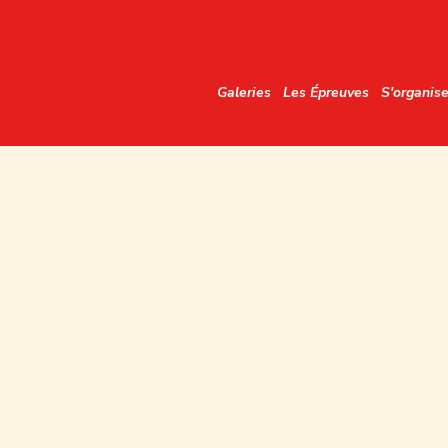
L'événement
Actualités
Palmarè
Galeries
Les Épreuves
S'organise