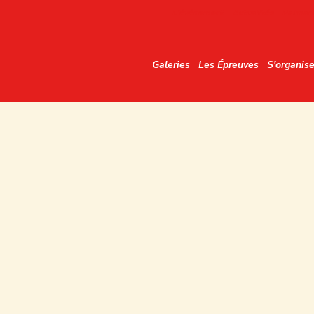
L'événement
Actualités
Palmarè
Galeries
Les Épreuves
S'organise