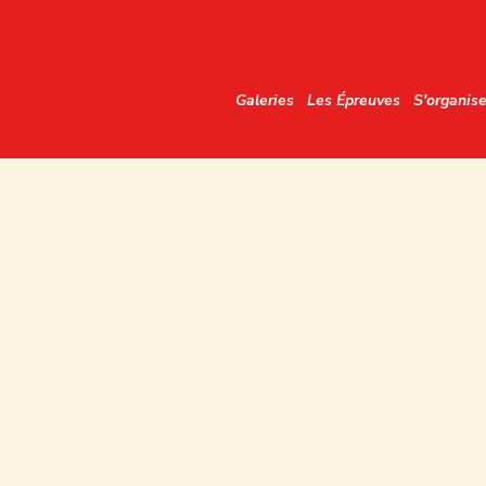
L'événement
Actualités
Palmarè
Galeries
Les Épreuves
S'organise