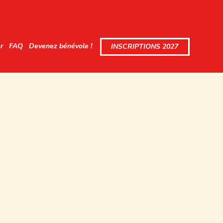
s et Résultats
Partenaires
Marathon Engagé
Presse - Médias
r
FAQ
Devenez bénévole !
INSCRIPTIONS 2027